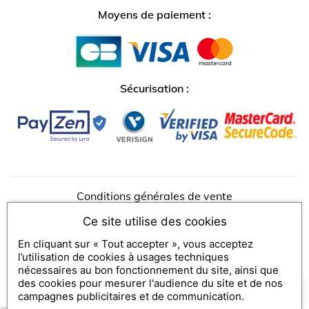
Moyens de paiement :
Sécurisation :
↺
✕
Conditions générales de vente
Rétractation
Ce site utilise des cookies
En cliquant sur « Tout accepter », vous acceptez
l’utilisation de cookies à usages techniques
Hotel Paradiso
nécessaires au bon fonctionnement du site, ainsi que
135 boulevard Diderot
75012
PARIS
des cookies pour mesurer l'audience du site et de nos
×
reservation@mk2hotelparadiso.com
Comment puis-je vous aider ?
campagnes publicitaires et de communication.
Tel :
+33 1 88 59 2001