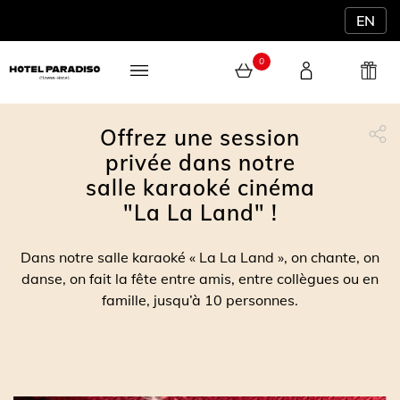
EN
0
Offrez une session
0 article au panier
privée dans notre
Partage Face
apytheme
Part
salle karaoké cinéma
"La La Land" !
Dans notre salle karaoké « La La Land », on chante, on
danse, on fait la fête entre amis, entre collègues ou en
famille, jusqu’à 10 personnes.