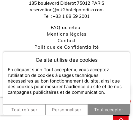
135 boulevard Diderot
75012
PARIS
↺
✕
reservation@mk2hotelparadiso.com
Tel :
+33 1 88 59 2001
FAQ acheteur
Mentions légales
contact
Politique de Confidentialité
Gestion des cookies
Ce site utilise des cookies
Consulter mon bon et FAQ bénéficiaire
Engagements RSE
En cliquant sur « Tout accepter », vous acceptez
l’utilisation de cookies à usages techniques
nécessaires au bon fonctionnement du site, ainsi que
des cookies pour mesurer l'audience du site et de nos
Console SecretBox ®
, éditeur de la solution de chèques et
×
Comment puis-je vous aider ?
campagnes publicitaires et de communication.
coffrets cadeaux
1
Partenaires médias :
SecretBox
Tout refuser
Personnaliser
Tout accepter