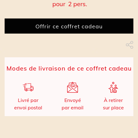
pour
2 pers.
Offrir ce coffret cadeau
Partage Face
apytheme
Part
Modes de livraison de ce coffret cadeau
Livré par
Envoyé
À retirer
envoi postal
par email
sur place